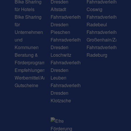
und
Fahrradverleih
Großenhain/Zabeltitz
Kommunen
Dresden
Fahrradverleih
Beratung &
Loschwitz
Radeburg
Förderprogramme
Fahrradverleih
Empfehlungen
Dresden
Werbemittel/Anleitungen
Leuben
Gutscheine
Fahrradverleih
Dresden
Klotzsche