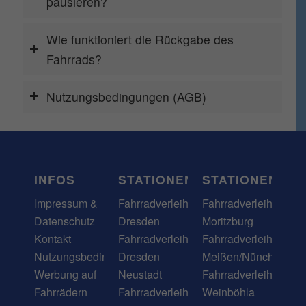
Nutzungsbedingungen (AGB)
INFOS
STATIONEN
STATIONEN
Impressum &
Fahrradverleih
Fahrradverleih
Datenschutz
Dresden
Moritzburg
Kontakt
Fahrradverleih
Fahrradverleih
Nutzungsbedingungen
Dresden
Meißen/Nünchritz
Werbung auf
Neustadt
Fahrradverleih
Fahrrädern
Fahrradverleih
Weinböhla
Bike Sharing
Dresden
Fahrradverleih
für Hotels
Altstadt
Coswig
Bike Sharing
Fahrradverleih
Fahrradverleih
für
Dresden
Radebeul
Unternehmen
Pieschen
Fahrradverleih