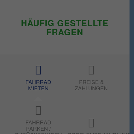
HÄUFIG GESTELLTE
FRAGEN
FAH
FAHRRAD
PREISE &
PARK
MIETEN
ZAHLUNGEN
ZURÜCK
Warum sollte ich mich für MietOn