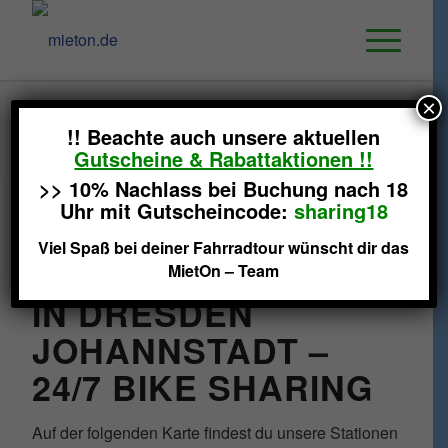
×
D
r
e
s
d
e
n
p
e
r
F
a
h
r
r
a
d
e
r
k
u
n
d
e
n
!
?
!! Beachte auch unsere aktuellen
Es lohnt sich!
Gutscheine & Rabattaktionen !!
>> 10% Nachlass bei Buchung nach 18
Uhr mit Gutscheincode:
sharing18
Viel Spaß bei deiner Fahrradtour wünscht dir das
FAHRRADVERLEIH
MietOn – Team
IN DRESDEN
JOHANNSTADT –
24/7 BIKE SHARING
Auf der folgenden Karte findest du unsere Stationen